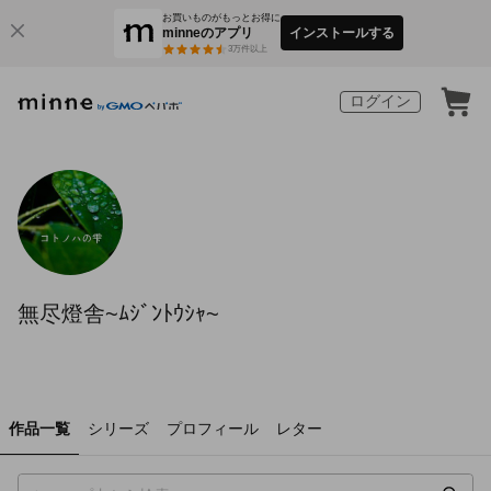
お買いものがもっとお得に
minneのアプリ
インストールする
3
万件以上
ログイン
無尽燈舎~ﾑｼﾞﾝﾄｳｼｬ~
作品一覧
シリーズ
プロフィール
レター