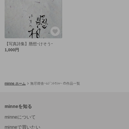
【写真詩集】懸想ｰけそうｰ
1,000円
minne ホーム
無尽燈舎~ﾑｼﾞﾝﾄｳｼｬ~ の作品一覧
minneを知る
minneについて
minneで買いたい