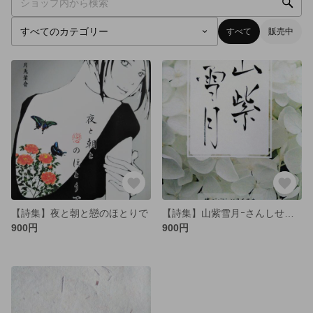
すべて
販売中
【詩集】夜と朝と戀のほとりで
【詩集】山紫雪月ｰさんしせつげつｰ
900円
900円