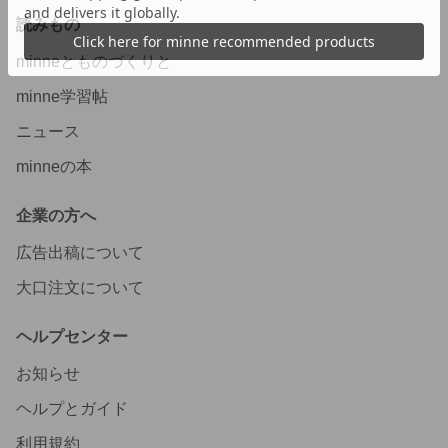
読みもの
minneとものづくりと
minne学習帖
ニュース
minneの本
企業の方へ
広告出稿について
大口注文について
ヘルプセンター
お知らせ
ヘルプとガイド
利用規約