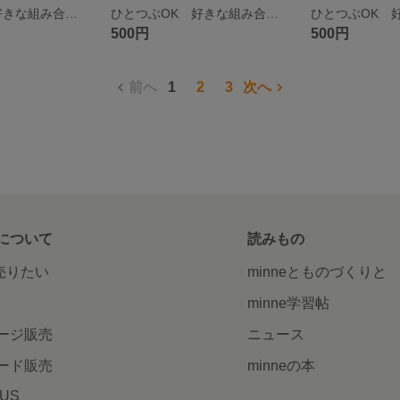
ひとつぶOK 好きな組み合わせのペアで♡ 猫のお顔（単色・いろいろ） ひとつぶピアス／イヤークリップ／ピンバッチ
ひとつぶOK 好きな組み合わせのペアで♡ 猫のお顔（ミケ・トラ×白） ひとつぶピアス／イヤークリップ／ピンバッチ
500円
500円
前へ
1
2
3
次へ
について
読みもの
で売りたい
minneとものづくりと
minne学習帖
ージ販売
ニュース
ード販売
minneの本
LUS