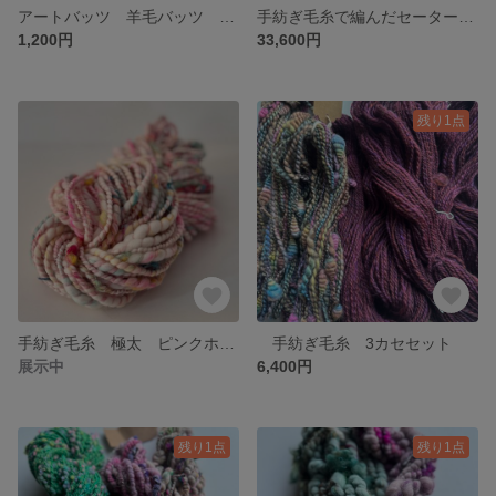
アートバッツ 羊毛バッツ メリノ50g
手紡ぎ毛糸で編んだセーター ロピ ホワイト１
1,200円
33,600円
残り1点
手紡ぎ毛糸 極太 ピンクホワイト
手紡ぎ毛糸 3カセセット
展示中
6,400円
残り1点
残り1点