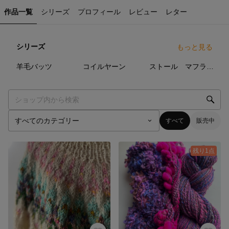
作品一覧
シリーズ
プロフィール
レビュー
レター
シリーズ
もっと見る
4
点
6
点
7
点
羊毛バッツ
コイルヤーン
ストール マフラー 小物類 手織り
すべて
販売中
残り1点