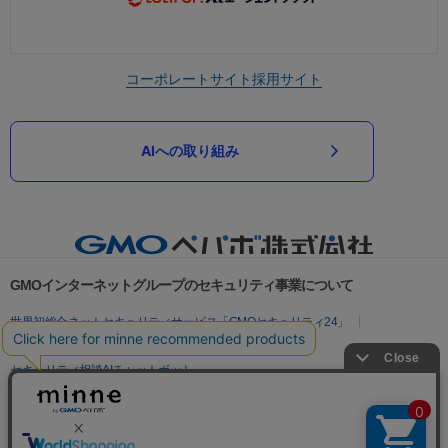
コーポレートサイト
採用サイト
AIへの取り組み
GMOインターネットグループのセキュリティ事業について
世界初総合ネットセキュリティサービス「GMOセキュリティ24」
パスワード漏洩診断
Webサイトリスク診断
セキュリティ相談AIチャットボット
実在証明・盗聴対策
サイバー攻撃対策（GMOサイバーセキュリティ byイエラエ）
サイバー攻撃対策（GMO Flatt Security）
なりすまし対策