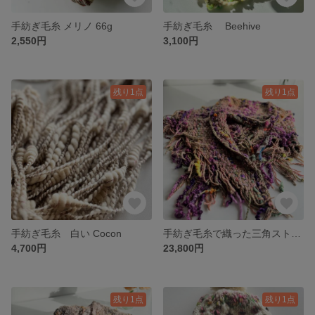
手紡ぎ毛糸 メリノ 66g
手紡ぎ毛糸 Beehive
2,550円
3,100円
残り1点
残り1点
手紡ぎ毛糸 白い Cocon
手紡ぎ毛糸で織った三角ストール 2
4,700円
23,800円
残り1点
残り1点