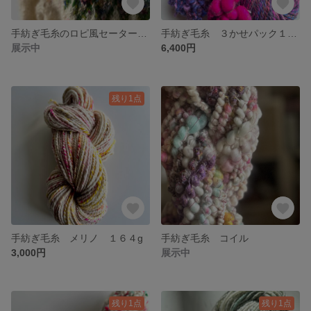
手紡ぎ毛糸のロピ風セーター L
手紡ぎ毛糸 ３かせパック１９０g
展示中
6,400円
残り1点
手紡ぎ毛糸 メリノ １６４g
手紡ぎ毛糸 コイル
3,000円
展示中
残り1点
残り1点