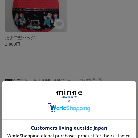
たまご型バッグ
1,800円
minne ホーム
HANDOMEIDO03'S GALLERY の作品一覧
minneを知る
minneについて
minneで買いたい
作品をさがす