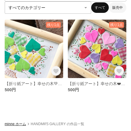
すべて
販売中
残り1点
残り1点
【折り紙アート】幸せの木💚Green
【折り紙アート】幸せの木❤️ピンク
500円
500円
minne ホーム
HANDMII'S GALLERY の作品一覧