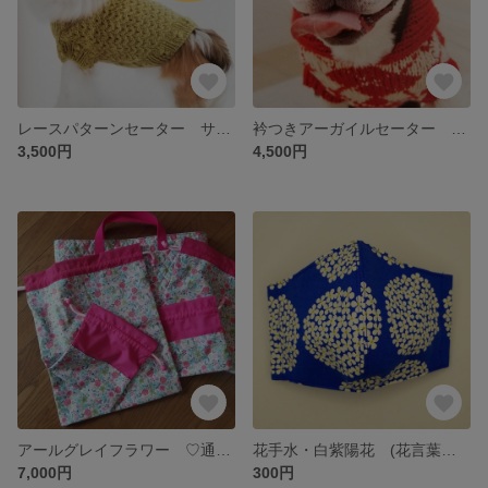
レースパターンセーター サイズS(首廻り22cm 胴回り34cm 着丈25.5cm)
衿つきアーガイルセーター サイズML(首廻り32cm 胴回り48cm 着丈33cm)
3,500円
4,500円
アールグレイフラワー ♡通園★通学グッズ ♡
花手水・白紫陽花 (花言葉・『寛容』 パートナーと認め合う意味もつ人気の花)H14cm×W11.5cm H13cm×W11 裏地が選べます。サイズは、調整できますので注文の際には、備考にお願いします
7,000円
300円