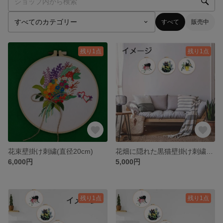
すべて
販売中
残り1点
残り1点
花束壁掛け刺繍(直径20cm)
花畑に隠れた黒猫壁掛け刺繍(直径20cm)
6,000円
5,000円
残り1点
残り1点