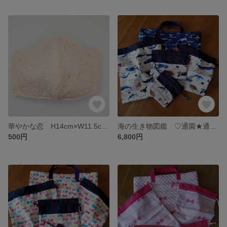
華やかな恋 H14cm×W11.5cm H13cm×W11 サイズは、調整できますので注文の際には、備考にお願いします
海の生き物図鑑 ♡通園★通学グッズ ♡5点セット入れると不思議‼️開くマチ 収納が楽‼️
500円
6,800円