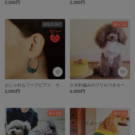
2,500円
2,500円
SOLD OUT
残り1点
おしゃれなフープピアス サイズ直径3cm
かぎ針編みのフリルつきセーター 白い サイズS相当(首廻り25.5cm 胴回り31cm 着丈25.5cm)
2,000円
6,000円
残り1点
残り1点