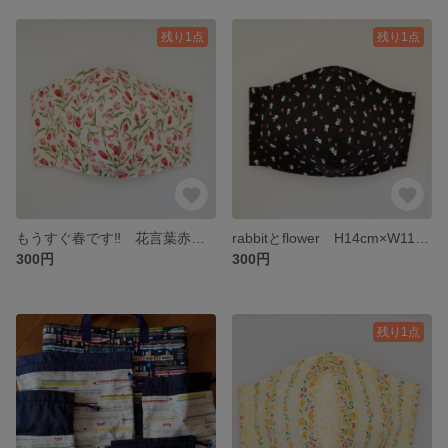
残り1点
残り1点
もうすぐ春です‼️ 花言葉赤色「愛の告白」「真実の愛」。 ピンク色「愛の芽生え.誠実な愛」 H14cm×W11cm H13cm×W11.5 サイズは、調整できますので注文の際には、備考にお願いします
rabbitとflower H14cm×W11cm H13cm×W11.5 サイズは、調整できますので注文の際には、備考にお願いします
300円
300円
残り1点