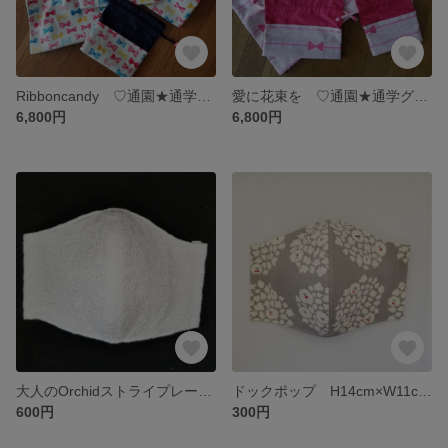
Ribboncandy ♡通園★通学グッズ ♡5点セット入れると不思議‼️開くマチ 収納が楽‼️
愛に花束を ♡通園★通学グッズ ♡5点セット入れると不思議‼️開くマチ収納が楽‼️
6,800円
6,800円
大人のOrchidストライプレースマスク H14cm×W11cm H13cm×W11.5 サイズは、調整できますので注文の際には、備考にお願いします
ドックポップ H14cm×W11cm H13cm×W11.5 サイズは、調整できますので注文の際には、備考にお願いします
600円
300円