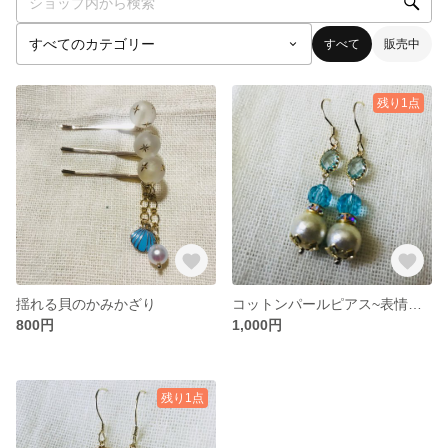
すべて
販売中
残り1点
揺れる貝のかみかざり
コットンパールピアス~表情を変える~
800円
1,000円
残り1点