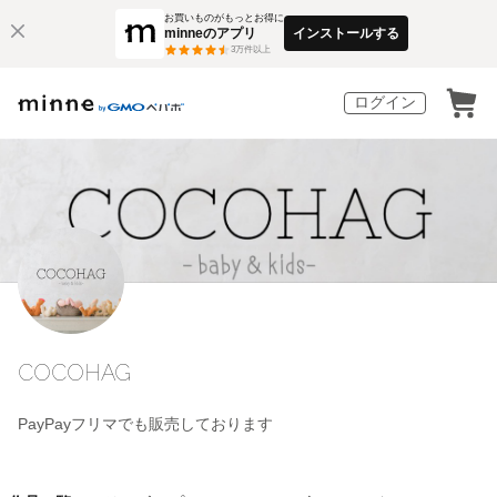
お買いものがもっとお得に
minneのアプリ
インストールする
3
万件以上
ログイン
COCOHAG
PayPayフリマでも販売しております