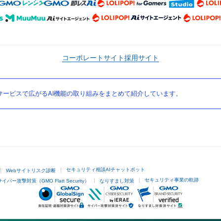
コーポレートサイト
採用サイト
ービスで広がるAI機能の取り組みをまとめて紹介しています。
セキュリティ相談AIチャットボット
Webサイトリスク診断
セキュリティ事業の軌跡
サイバー攻撃対策（GMO Flatt Security）
なりすまし対策