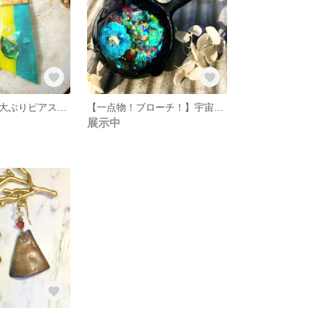
【一点物！】【大ぶりピアス】バイカラーのアシメピアス
【一点物！ブローチ！】宇宙に咲く花、箱庭系...というか鍋
展示中