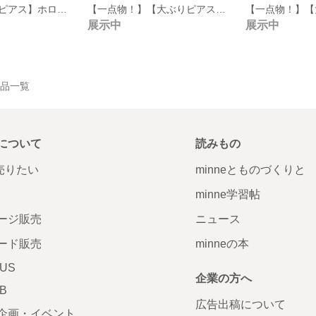
【一点物！】【ピアス】ホログラムなキャンディピアス
【一点物！】【大ぶりピアス】大人かわいいコラージュ💘クリアピアス
展示中
展示中
の作品一覧
について
読みもの
で売りたい
minneとものづくりと
minne学習帖
ージ販売
ニュース
ード販売
minneの本
LUS
企業の方へ
AB
広告出稿について
企画・イベント