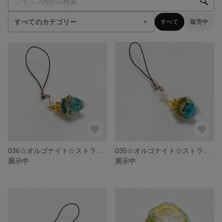
すべて
販売中
036☆オルゴナイト☆ストラップ3
035☆オルゴナイト☆ストラップ2
展示中
展示中