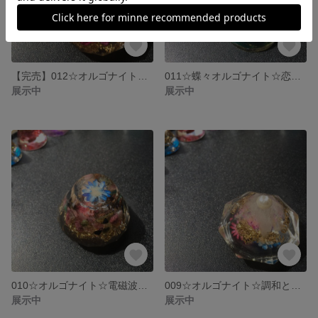
【完売】012☆オルゴナイト☆女子力アップ
011☆蝶々オルゴナイト☆恋愛運
展示中
展示中
010☆オルゴナイト☆電磁波を防ぐ
009☆オルゴナイト☆調和と強化
展示中
展示中