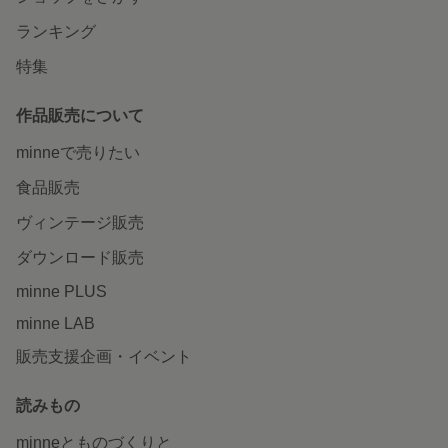
ランキング
特集
作品販売について
minneで売りたい
食品販売
ヴィンテージ販売
ダウンロード販売
minne PLUS
minne LAB
販売支援企画・イベント
読みもの
minneとものづくりと