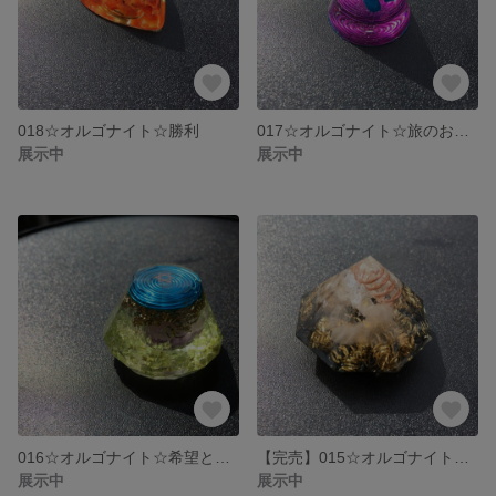
018☆オルゴナイト☆勝利
017☆オルゴナイト☆旅のお守り
展示中
展示中
016☆オルゴナイト☆希望と勇気
【完売】015☆オルゴナイト☆未来を見通す
展示中
展示中