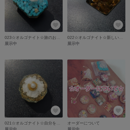
023☆オルゴナイト☆旅のお守り
022☆オルゴナイト☆新しいことへのチャレンジ
展示中
展示中
021☆オルゴナイト☆自分を信じる
オーダーについて
展示中
展示中