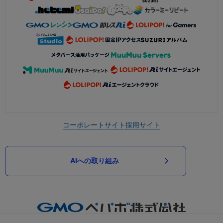
コーポレートサイト
採用サイト
AIへの取り組み