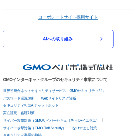
コーポレートサイト
採用サイト
AIへの取り組み
GMOインターネットグループのセキュリティ事業について
世界初総合ネットセキュリティサービス「GMOセキュリティ24」
パスワード漏洩診断
Webサイトリスク診断
セキュリティ相談AIチャットボット
実在証明・盗聴対策
サイバー攻撃対策（GMOサイバーセキュリティ byイエラエ）
サイバー攻撃対策（GMO Flatt Security）
なりすまし対策
セキュリティ事業の軌跡