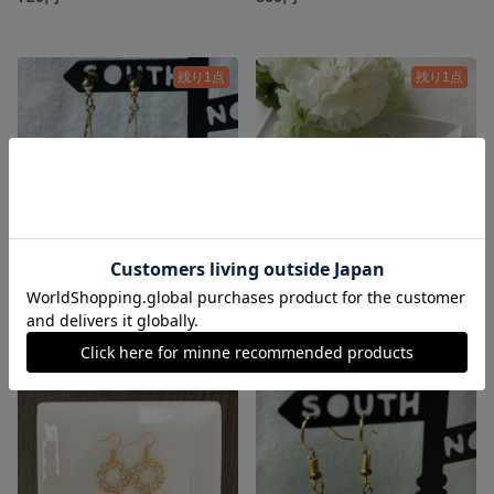
残り1点
残り1点
ダブルツイスト×クリスタルしずく
コットンパール4連ピアス/イヤリング
1,200円
920円