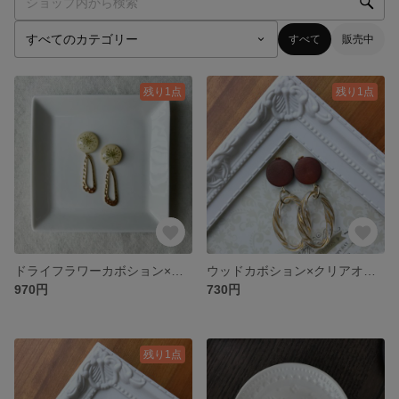
すべて
販売中
残り1点
残り1点
ドライフラワーカボション×変形オーバル
ウッドカボション×クリアオーバル
970円
730円
残り1点