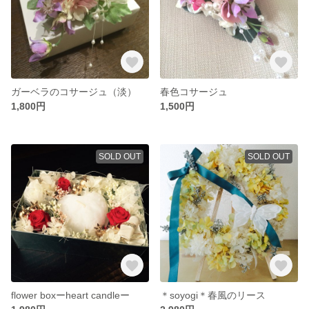
ガーベラのコサージュ（淡）
春色コサージュ
1,800円
1,500円
SOLD OUT
SOLD OUT
flower boxーheart candleー
＊soyogi＊春風のリース