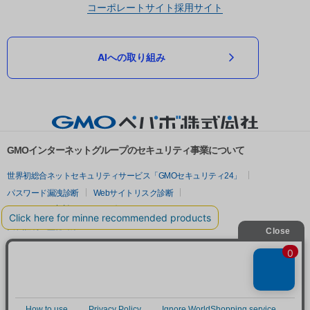
コーポレートサイト
採用サイト
AIへの取り組み
GMOインターネットグループのセキュリティ事業について
世界初総合ネットセキュリティサービス「GMOセキュリティ24」
パスワード漏洩診断
Webサイトリスク診断
セキュリティ相談AIチャットボット
実在証明・盗聴対策
サイバー攻撃対策（GMOサイバーセキュリティ byイエラエ）
サイバー攻撃対策（GMO Flatt Security）
なりすまし対策
セキュリティ事業の軌跡