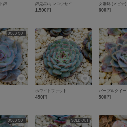
ト錦
錦晃星/キンコウセイ
女雛錦 (メビナ)
1,500円
600円
SOLD OUT
ホワイトファット
パープルクイー
450円
500円
SOLD OUT
SOLD OUT