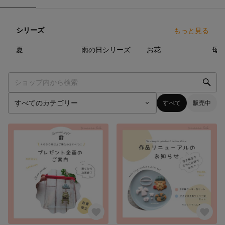
シリーズ
もっと見る
10
点
17
点
33
点
夏
雨の日シリーズ
お花
母
すべて
販売中