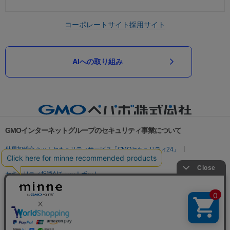
コーポレートサイト
採用サイト
AIへの取り組み
GMOインターネットグループのセキュリティ事業について
世界初総合ネットセキュリティサービス「GMOセキュリティ24」
パスワード漏洩診断
Webサイトリスク診断
セキュリティ相談AIチャットボット
実在証明・盗聴対策
サイバー攻撃対策（GMOサイバーセキュリティ byイエラエ）
サイバー攻撃対策（GMO Flatt Security）
なりすまし対策
セキュリティ事業の軌跡