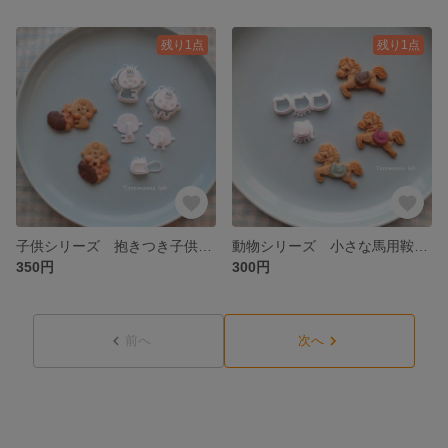
残り1点
残り1点
子供シリーズ 抱きつき子供と乗っかる子供
動物シリーズ 小さな馬用鞍抜き型
350円
300円
前へ
次へ