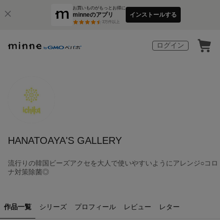
お買いものがもっとお得に
minneのアプリ
インストールする
3
万件以上
ログイン
HANATOAYA'S GALLERY
流行りの韓国ビーズアクセを大人で使いやすいようにアレンジ○コロ
ナ対策除菌◎
作品一覧
シリーズ
プロフィール
レビュー
レター