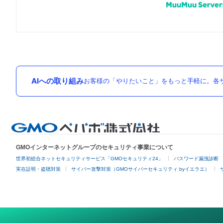
AIへの取り組み
お客様の「やりたいこと」をもっと手軽に。各サ
GMOインターネットグループのセキュリティ事業について
世界初総合ネットセキュリティサービス「GMOセキュリティ24」
パスワード漏洩診断
実在証明・盗聴対策
サイバー攻撃対策（GMOサイバーセキュリティ byイエラエ）