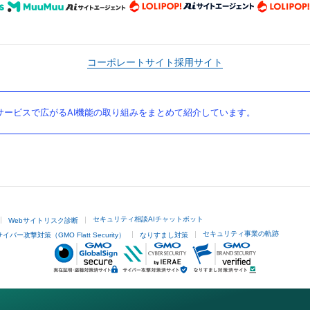
コーポレートサイト
採用サイト
ービスで広がるAI機能の取り組みをまとめて紹介しています。
セキュリティ相談AIチャットボット
Webサイトリスク診断
セキュリティ事業の軌跡
サイバー攻撃対策（GMO Flatt Security）
なりすまし対策