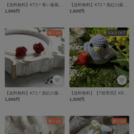
【送料無料】KT3＊青い薔薇のk16gpイヤリング
【送料無料】KT2＊真紅の薔薇のk16gpイヤリング
1,600円
1,600円
残り1点
SOLD OUT
【送料無料】KT1＊真紅の薔薇の樹脂ピアス
【送料無料】【T様専用】KR5＊あみぐるみ 幸せの青い鳥さん
1,600円
1,500円
残り1点
残り1点