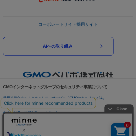
コーポレートサイト
採用サイト
AIへの取り組み
GMOインターネットグループのセキュリティ事業について
世界初総合ネットセキュリティサービス「GMOセキュリティ24」
パスワード漏洩診断
Webサイトリスク診断
セキュリティ相談AIチャットボット
実在証明・盗聴対策
サイバー攻撃対策（GMOサイバーセキュリティ byイエラエ）
サイバー攻撃対策（GMO Flatt Security）
なりすまし対策