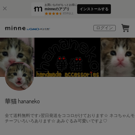
お買いものがもっとお得に
minneのアプリ
インストールする
3
万件以上
ログイン
華猫 hananeko
全て送料無料です♪翌日発送をココロがけております☆ ネコちゃんモ
チーフいろいろあります☆ あみぐるみ可愛いですよ♡