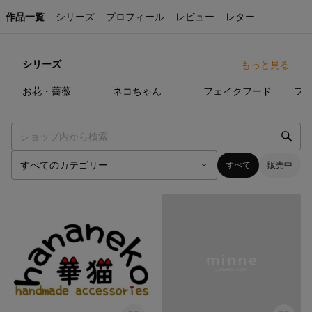
作品一覧
シリーズ
プロフィール
レビュー
レター
シリーズ
もっと見る
49
点
73
点
33
点
お花・薔薇
ネコちゃん
フェイクフード
フ
すべて
販売中