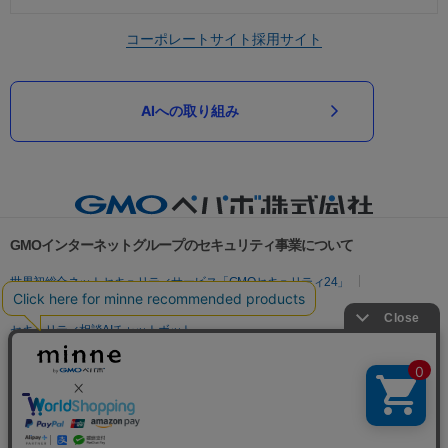
コーポレートサイト
採用サイト
AIへの取り組み
GMOインターネットグループのセキュリティ事業について
世界初総合ネットセキュリティサービス「GMOセキュリティ24」
パスワード漏洩診断
Webサイトリスク診断
セキュリティ相談AIチャットボット
実在証明・盗聴対策
サイバー攻撃対策（GMOサイバーセキュリティ byイエラエ）
サイバー攻撃対策（GMO Flatt Security）
なりすまし対策
セキュリティ事業の軌跡