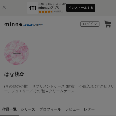
お買いものがもっとお得に
minneのアプリ
インストールする
3
万件以上
ログイン
はな桃✿
(その他の小物)→サプリメントケース (財布)→小銭入れ (アクセサリ
ー、ジュエリー／その他)→クリームケース
作品一覧
シリーズ
プロフィール
レビュー
レター