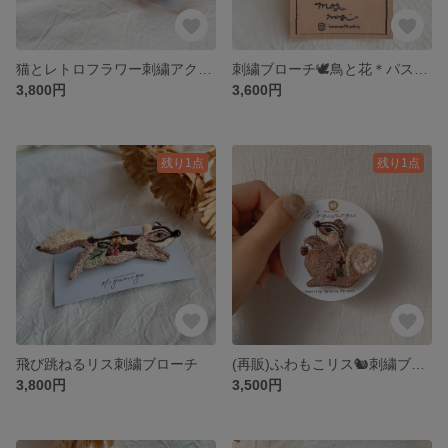
猫とレトロフラワー刺繍アクセサリー[イヤリングorピアス]
刺繍ブローチ🕊鳥と花＊パステル
3,800円
3,600円
残り1点
残り1点
飛び跳ねるリス刺繍ブローチ
(再販)ふわもこリス🐿️刺繍ブローチ
3,800円
3,500円