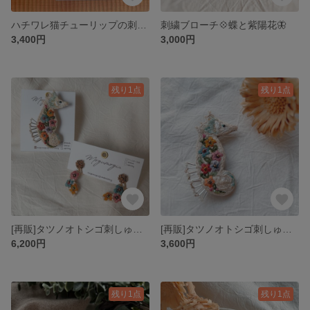
ハチワレ猫チューリップの刺繍ブローチ
刺繍ブローチ💠蝶と紫陽花🦋
3,400円
3,000円
残り1点
残り1点
[再販]タツノオトシゴ刺しゅうアクセサリーセット（ブローチ&イヤリングorピアス）
[再販]タツノオトシゴ刺しゅうブローチ
6,200円
3,600円
残り1点
残り1点