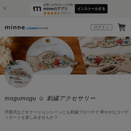
お買いものがもっとお得に
minneのアプリ
インストールする
3
万件以上
ログイン
mogumogu ☺︎ 刺繍アクセサリー
卒業式などオケージョンシーンにも刺繍ブローチで 華やかなコーデ
ィネートを楽しみませんか？