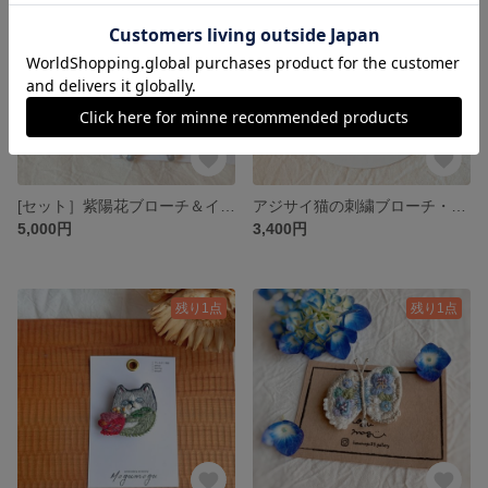
[セット］紫陽花ブローチ＆イヤーアクセサリー(ピアスorイヤリング)
アジサイ猫の刺繍ブローチ・雨粒みたいな天然石クリスタル
5,000円
3,400円
残り1点
残り1点