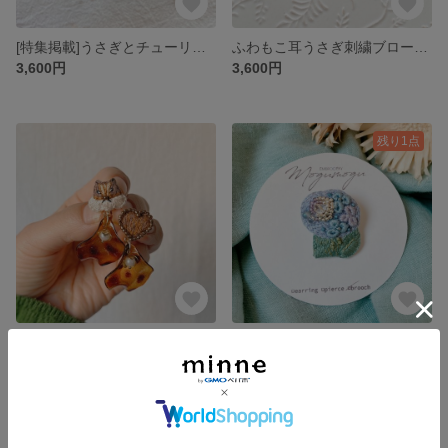
[特集掲載]うさぎとチューリップ刺繍ブローチ🌷ブローチピンorハットピン
ふわもこ耳うさぎ刺繍ブローチ（モカ）
3,600円
3,600円
残り1点
リスと揺れる花びらの刺繍イヤリングorピアス
あじさい刺繍ブローチ・雨粒みたいな天然石クリスタル
3,500円
2,900円
残り1点