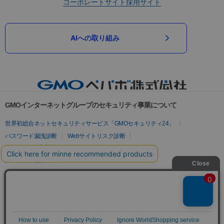
コーポレートサイト
採用サイト
AIへの取り組み
GMOインターネットグループのセキュリティ事業について
世界初総合ネットセキュリティサービス「GMOセキュリティ24」
パスワード漏洩診断
Webサイトリスク診断
セキュリティ相談AIチャットボット
実在証明・盗聴対策
サイバー攻撃対策（GMOサイバーセキュリティ byイエラエ）
サイバー攻撃対策（GMO Flatt Security）
なりすまし対策
セキュリティ事業の軌跡