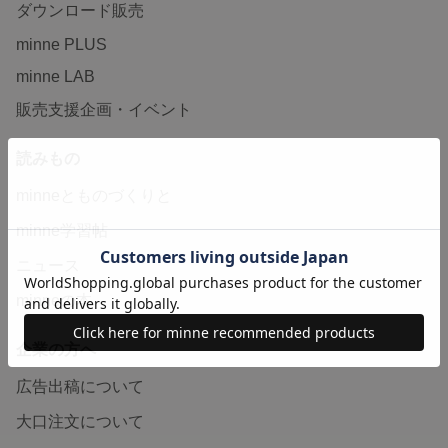
ダウンロード販売
minne PLUS
minne LAB
販売支援企画・イベント
読みもの
minneとものづくりと
minne学習帖
ニュース
minneの本
企業の方へ
広告出稿について
大口注文について