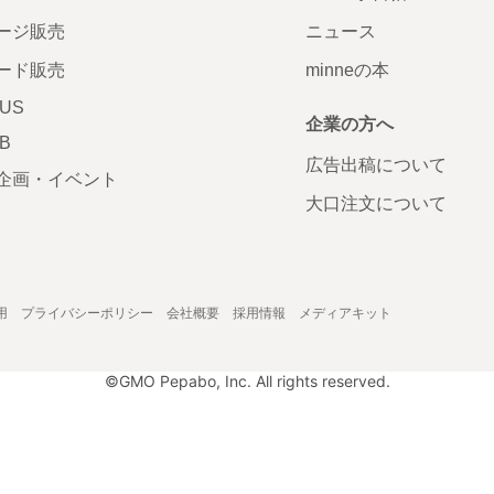
ージ販売
ニュース
ード販売
minneの本
LUS
企業の方へ
AB
広告出稿について
企画・イベント
大口注文について
用
プライバシーポリシー
会社概要
採用情報
メディアキット
©GMO Pepabo, Inc. All rights reserved.