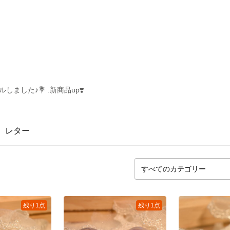
ルしました♪💐 .新商品up❣️
レター
残り1点
残り1点