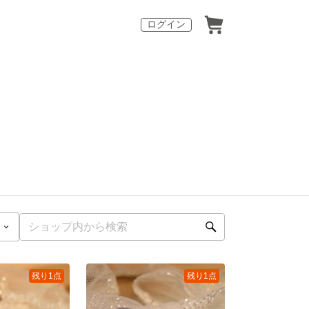
ログイン
残り1点
残り1点