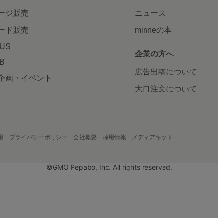
ージ販売
ニュース
ード販売
minneの本
LUS
企業の方へ
AB
広告出稿について
企画・イベント
大口注文について
用
プライバシーポリシー
会社概要
採用情報
メディアキット
©GMO Pepabo, Inc. All rights reserved.