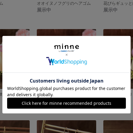
ム
オオイヌノフグリのヘアゴム
花びらギュッと
展示中
展示中
肉球リング
花びらギュッと猫リング
ピンクの花のリ
展示中
展示中