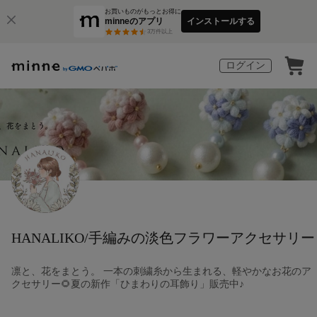
お買いものがもっとお得に
minneのアプリ
インストールする
3
万件以上
ログイン
HANALIKO/手編みの淡色フラワーアクセサリー
凛と、花をまとう。 一本の刺繍糸から生まれる、軽やかなお花のア
クセサリー🌻夏の新作「ひまわりの耳飾り」販売中♪