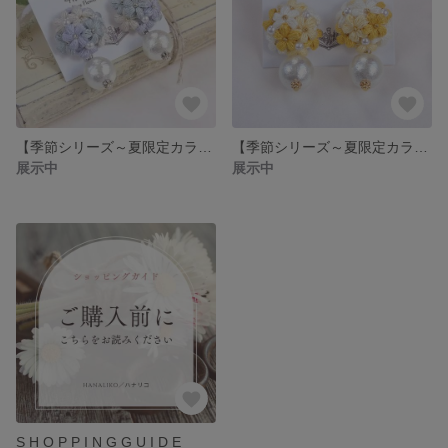
【季節シリーズ～夏限定カラー】懐かしラムネの雫｜コットンパールとレース編みお花の耳飾り｜くすみカラー｜刺繍アクセサリー｜大人フェミニンお
【季節シリーズ～夏限定カラー】陽だまり色の向日葵｜コットンパールとレース編みお花の耳飾り｜夏カラー｜刺繍アクセサリー
展示中
展示中
S H O P P I N G G U I D E