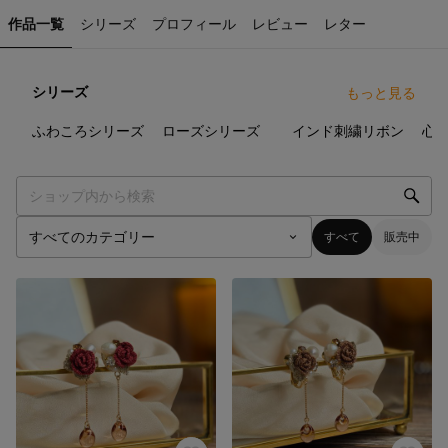
作品一覧
シリーズ
プロフィール
レビュー
レター
シリーズ
もっと見る
11
点
2
点
3
点
ふわころシリーズ
ローズシリーズ
インド刺繍リボン
心
すべて
販売中