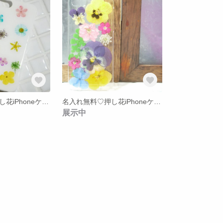
名入れ無料♡押し花iPhoneケース*【8】
名入れ無料♡押し花iPhoneケース*【17】
展示中