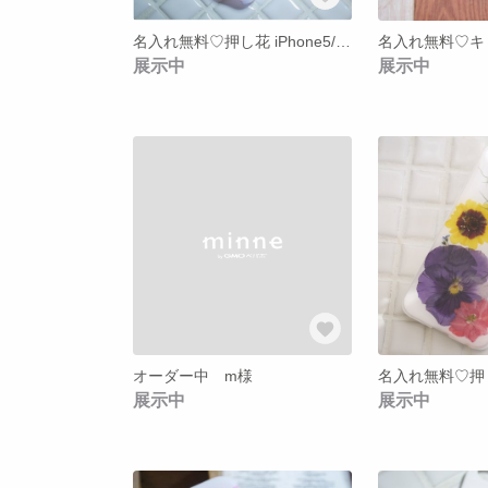
名入れ無料♡押し花 iPhone5/5s ケース*【26】
展示中
展示中
オーダー中 m様
展示中
展示中