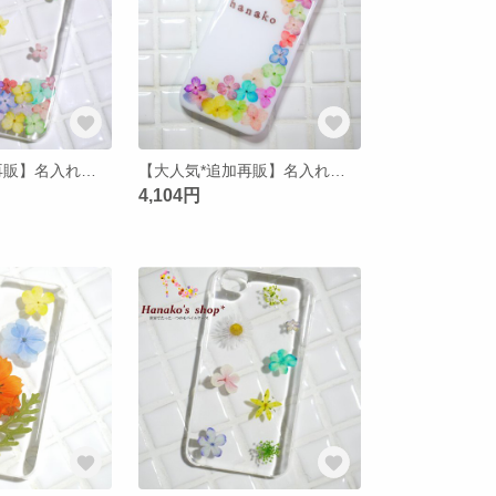
【大人気*追加再販】名入れ無料♡押し花iPhone5/5s/5c/4/4sケース【1/クリア】
【大人気*追加再販】名入れ無料♡押し花 iPhone5/5s/5c/4/4sケース【23】
4,104円