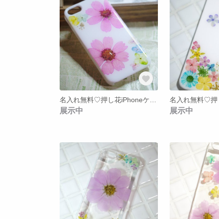
名入れ無料♡押し花iPhoneケース*【20】
展示中
展示中