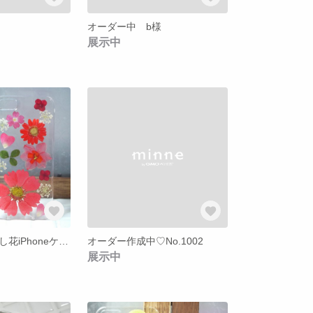
オーダー中 b様
展示中
名入れ無料♡押し花iPhoneケース*【21】
オーダー作成中♡No.1002
展示中