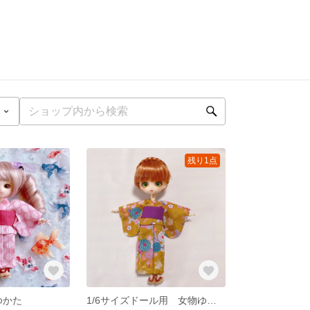
残り1点
ゆかた
1/6サイズドール用 女物ゆかた