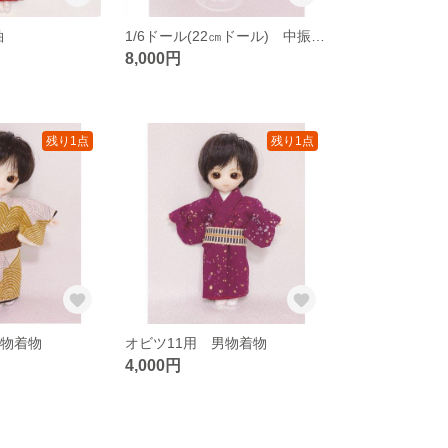
袖
1/6ドール(22㎝ドール) 中振袖セット(紫地に花)
8,000円
残り1点
残り1点
男物着物
オビツ11用 男物着物
4,000円