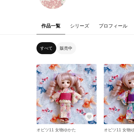
作品一覧
シリーズ
プロフィール
すべて
販売中
オビツ11 女物ゆかた
オビツ11 女物