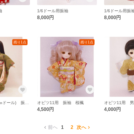
袖
1/6ドール用振袖
1/6ドール用振
8,000円
8,000円
残り1点
残り1点
1/6ドール(２６㎝ドール) 振袖セット うぐいす色に花
オビツ11用 振袖 桜楓
オビツ11用 
4,500円
4,000円
前へ
1
2
次へ