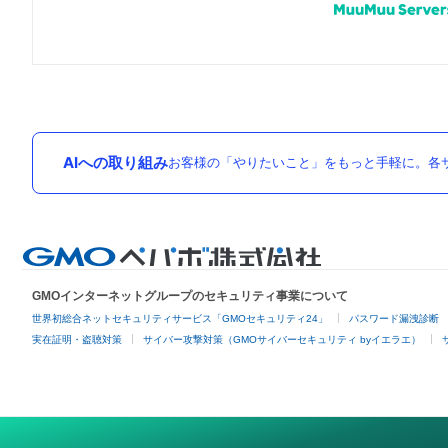
AIへの取り組み
お客様の「やりたいこと」をもっと手軽に。各サ
GMOインターネットグループのセキュリティ事業について
世界初総合ネットセキュリティサービス「GMOセキュリティ24」
パスワード漏洩診断
実在証明・盗聴対策
サイバー攻撃対策（GMOサイバーセキュリティ byイエラエ）