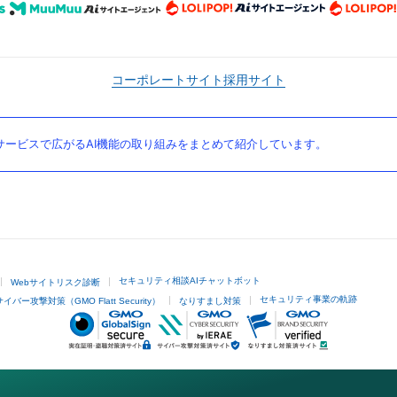
コーポレートサイト
採用サイト
ービスで広がるAI機能の取り組みをまとめて紹介しています。
セキュリティ相談AIチャットボット
Webサイトリスク診断
セキュリティ事業の軌跡
サイバー攻撃対策（GMO Flatt Security）
なりすまし対策