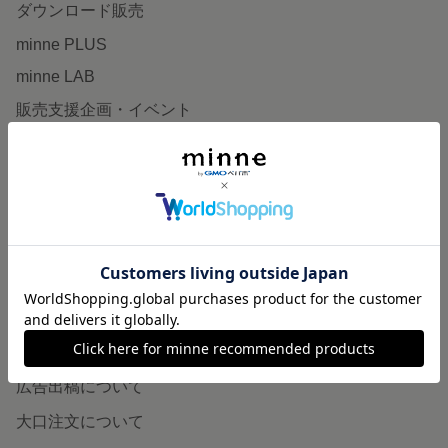
ダウンロード販売
minne PLUS
minne LAB
販売支援企画・イベント
読みもの
minneとものづくりと
minne学習帖
ニュース
minneの本
企業の方へ
広告出稿について
大口注文について