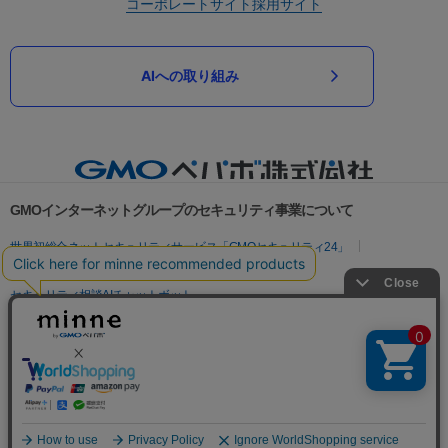
コーポレートサイト
採用サイト
AIへの取り組み
GMOインターネットグループのセキュリティ事業について
世界初総合ネットセキュリティサービス「GMOセキュリティ24」
パスワード漏洩診断
Webサイトリスク診断
セキュリティ相談AIチャットボット
実在証明・盗聴対策
サイバー攻撃対策（GMOサイバーセキュリティ byイエラエ）
サイバー攻撃対策（GMO Flatt Security）
なりすまし対策
セキュリティ事業の軌跡