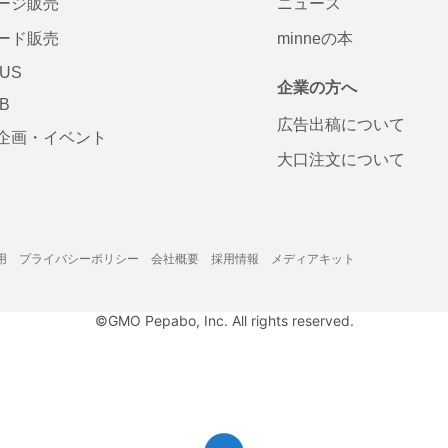
ージ販売
ニュース
ード販売
minneの本
LUS
企業の方へ
AB
広告出稿について
企画・イベント
大口注文について
用
プライバシーポリシー
会社概要
採用情報
メディアキット
©GMO Pepabo, Inc. All rights reserved.