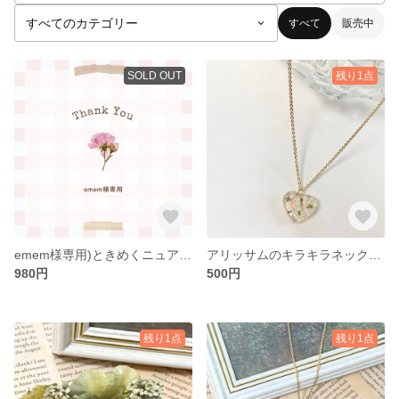
すべて
販売中
SOLD OUT
残り1点
emem様専用)ときめくニュアンスカラービオラのイヤリング
アリッサムのキラキラネックレス
980円
500円
残り1点
残り1点