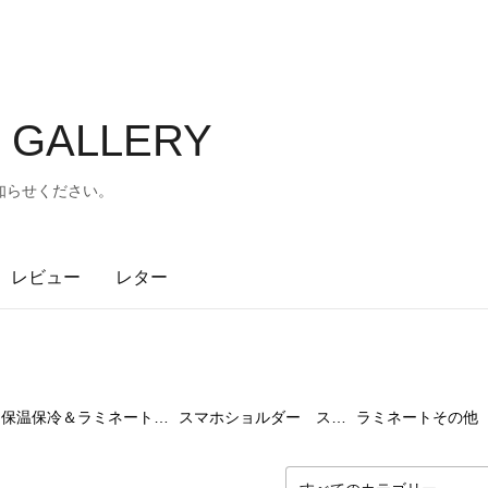
's GALLERY
知らせください。
レビュー
レター
17
点
10
点
5
保温保冷＆ラミネート作品
スマホショルダー スマホポシェット
ラミネートその他