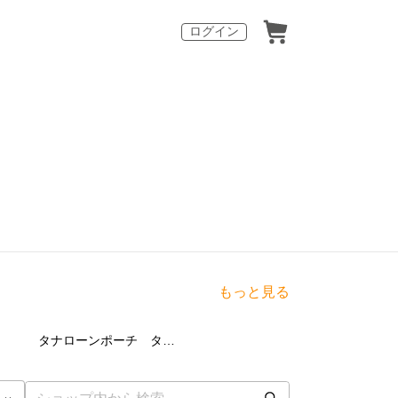
ログイン
もっと見る
点
15
点
タナローンポーチ タナローンバッグ