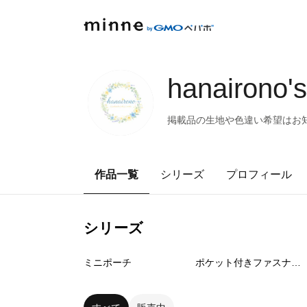
hanairono
掲載品の生地や色違い希望はお
作品一覧
シリーズ
プロフィール
シリーズ
61
点
54
点
ミニポーチ
ポケット付きファスナーポーチ