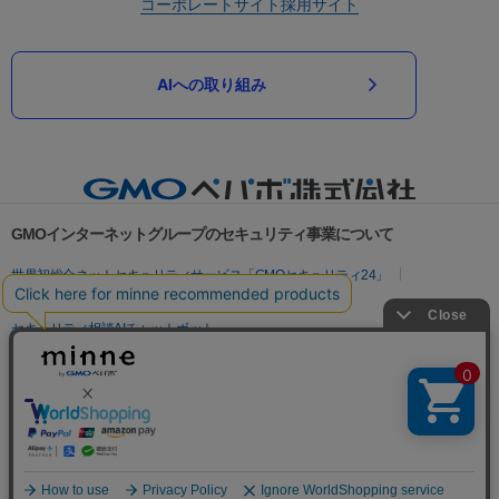
コーポレートサイト
採用サイト
AIへの取り組み
GMOインターネットグループのセキュリティ事業について
世界初総合ネットセキュリティサービス「GMOセキュリティ24」
パスワード漏洩診断
Webサイトリスク診断
セキュリティ相談AIチャットボット
実在証明・盗聴対策
サイバー攻撃対策（GMOサイバーセキュリティ byイエラエ）
サイバー攻撃対策（GMO Flatt Security）
なりすまし対策
セキュリティ事業の軌跡