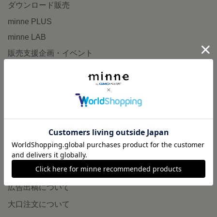
ダウンロード販売
minne PLUS
minne LAB
販売支援企画・イベント
読みもの
minneとものづくりと
minne学習帖
ニュース
minneの本
企業の方へ
広告出稿について
大口注文について