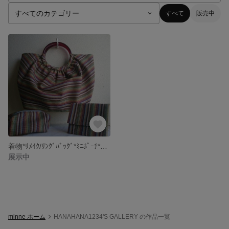
すべて
販売中
着物*ﾘﾒｲｸ/ﾘﾝｸﾞﾊﾞｯｸﾞ*ﾐﾆﾎﾟｰﾁ*ﾎﾟｹｯﾄﾃｨｯｼｭ入れ
展示中
minne ホーム
HANAHANA1234'S GALLERY の作品一覧