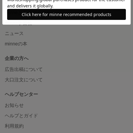
読みもの
minneとものづくりと
minne学習帖
ニュース
minneの本
企業の方へ
広告出稿について
大口注文について
ヘルプセンター
お知らせ
ヘルプとガイド
利用規約