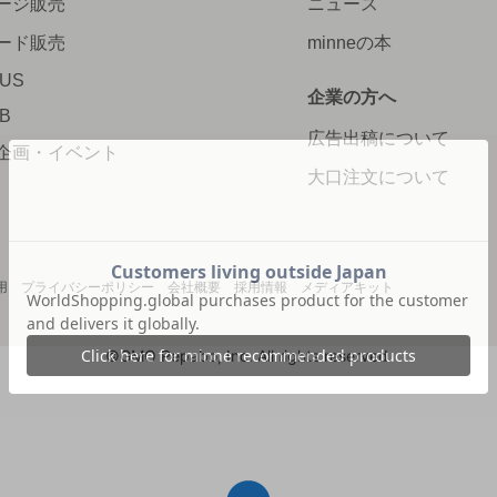
ージ販売
ニュース
ード販売
minneの本
LUS
企業の方へ
AB
広告出稿について
企画・イベント
大口注文について
用
プライバシーポリシー
会社概要
採用情報
メディアキット
©GMO Pepabo, Inc. All rights reserved.