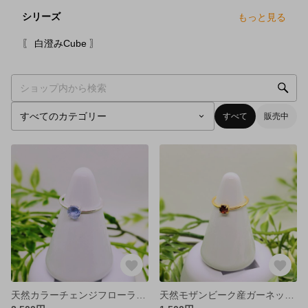
シリーズ
もっと見る
2
点
〖 白澄みCube 〗
すべて
販売中
天然カラーチェンジフローライトAAA 5mmラウンド ジュエリーリング
天然モザンビーク産ガーネットAAA 4mm シンプルリング