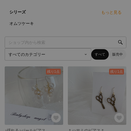
シリーズ
もっと見る
3
点
オムツケーキ
すべて
販売中
残り1点
残り1点
♪揺れる♪パールピアス
＊ハサミのピアス＊