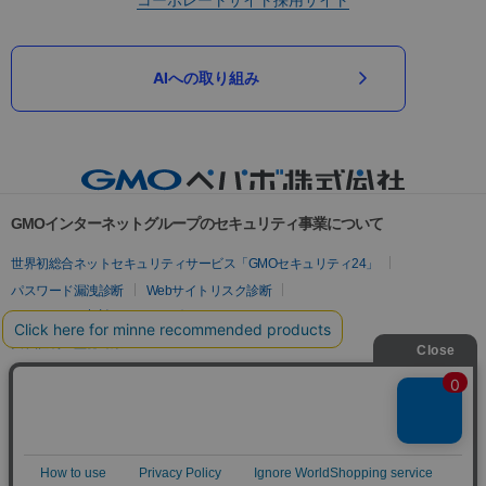
AIへの取り組み
GMOインターネットグループのセキュリティ事業について
世界初総合ネットセキュリティサービス「GMOセキュリティ24」
パスワード漏洩診断
Webサイトリスク診断
セキュリティ相談AIチャットボット
実在証明・盗聴対策
サイバー攻撃対策（GMOサイバーセキュリティ byイエラエ）
サイバー攻撃対策（GMO Flatt Security）
なりすまし対策
セキュリティ事業の軌跡