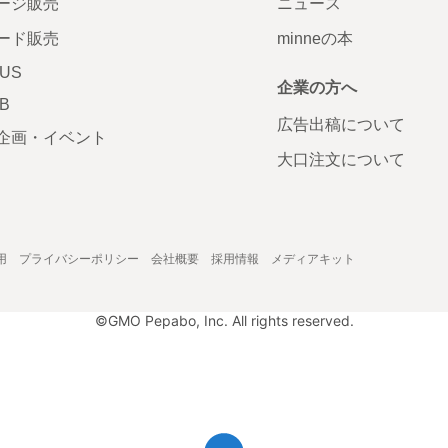
ージ販売
ニュース
ード販売
minneの本
LUS
企業の方へ
AB
広告出稿について
企画・イベント
大口注文について
用
プライバシーポリシー
会社概要
採用情報
メディアキット
©GMO Pepabo, Inc. All rights reserved.