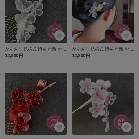
かんざし 結婚式 留袖 母親 お呼ばれ 黒留袖 訪問着 浴衣 上品 華やか 留袖に合う 小さめ くし コーム プレゼント シルバー 梅 白梅 花 簪 ウェディング 着物 和装 髪飾り ヘアアクセサリー
かんざし 結婚式 留袖 母親 お呼ばれ 黒留袖 訪問着 浴衣 上品 華やか 留袖に合う 小さめ くし コーム プレゼント ゴールド 梅 白梅 蝋梅 花 簪 ウェディング 着物 和装 髪飾り 母の日
12,800円
12,800円