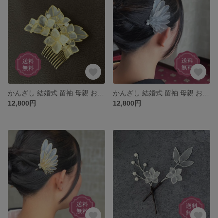
かんざし 結婚式 留袖 母親 お呼ばれ 黒留袖 訪問着 浴衣 上品 華やか 小さめ くし コーム プレゼント ゴールド 紫陽花 あじさい アジサイ 花 簪 ウェディング 着物 和装 髪飾り 母の日
かんざし 結婚式 留袖 母親 お呼ばれ 黒留袖 訪問着 浴衣 上品 華やか 留袖に合う 小さめ くし コーム プレゼント シルバー 羽 翼 鳥 花 簪 ウェディング 着物 和装 髪飾り 母の日
12,800円
12,800円