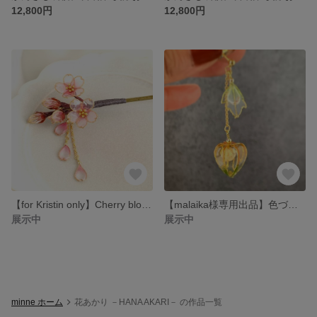
12,800円
12,800円
【for Kristin only】Cherry blossom hairpin(kanzashi) 桜のかんざし
【malaika様専用出品】色づくほおずきのイヤーカフ／hozuki ear cuff
展示中
展示中
minne ホーム
花あかり －HANA AKARI－ の作品一覧