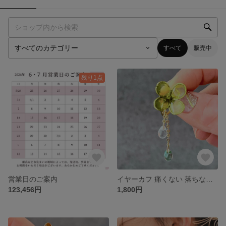
すべて
販売中
残り1点
営業日のご案内
イヤーカフ 痛くない 落ちない レディース 揺れる 小ぶり 小さめ 普段使い 結婚式 お呼ばれ アクセサリー ギフト プレゼント クリスマス クローバー 四つ葉
123,456円
1,800円