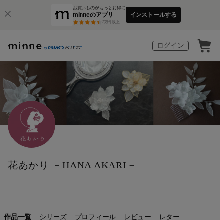
お買いものがもっとお得に
minneのアプリ
インストールする
3
万件以上
ログイン
花あかり －HANA AKARI－
作品一覧
シリーズ
プロフィール
レビュー
レター