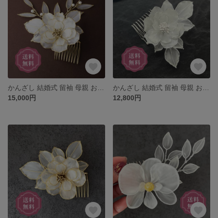
かんざし 結婚式 留袖 母親 お呼ばれ 黒留袖 訪問着 浴衣 上品 華やか 小さめ くし コーム プレゼント ゴールド バラ 薔薇 ばら 花 簪 ウェディング 着物 和装 髪飾り ヘアアクセサリー
かんざし 結婚式 留袖 母親 お呼ばれ 黒留袖 訪問着 浴衣 上品 華やか 小さめ くし コーム プレゼント シルバー バラ ばら 薔薇 花 簪 ウェディング 着物 髪飾り ヘアアクセサリー 母の日
15,000円
12,800円