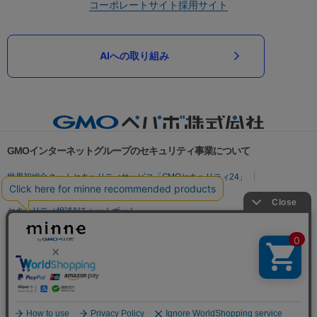
コーポレートサイト
採用サイト
AIへの取り組み
GMOインターネットグループのセキュリティ事業について
世界初総合ネットセキュリティサービス「GMOセキュリティ24」
パスワード漏洩診断
Webサイトリスク診断
セキュリティ相談AIチャットボット
実在証明・盗聴対策
サイバー攻撃対策（GMOサイバーセキュリティ byイエラエ）
サイバー攻撃対策（GMO Flatt Security）
なりすまし対策
セキュリティ事業の軌跡