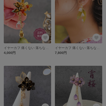
イヤーカフ 痛くない 落ちない 大きめ 普段使い 揺れる 上品 華やか 小さめ ゴールド 金木犀 ウェディング 着物 和装 敬老の日
イヤーカフ 痛くない 落ちない レディース 揺れる 大ぶり 大きめ 普段使い 結婚式 お呼ばれ アクセサリー ギフト プレゼント クリスマス すずらん 水晶
4,000円
7,800円