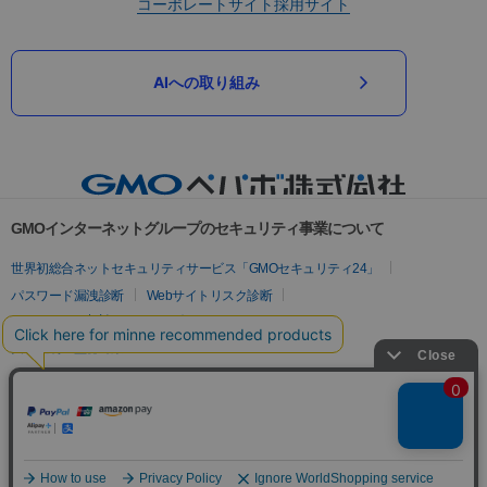
コーポレートサイト
採用サイト
AIへの取り組み
GMOインターネットグループのセキュリティ事業について
世界初総合ネットセキュリティサービス「GMOセキュリティ24」
パスワード漏洩診断
Webサイトリスク診断
セキュリティ相談AIチャットボット
実在証明・盗聴対策
サイバー攻撃対策（GMOサイバーセキュリティ byイエラエ）
サイバー攻撃対策（GMO Flatt Security）
なりすまし対策
セキュリティ事業の軌跡