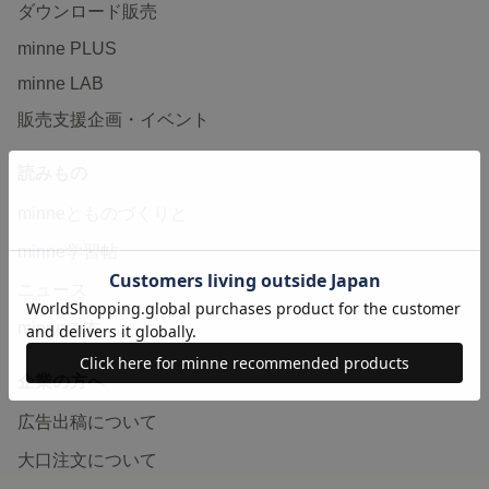
ダウンロード販売
minne PLUS
minne LAB
販売支援企画・イベント
読みもの
minneとものづくりと
minne学習帖
ニュース
minneの本
企業の方へ
広告出稿について
大口注文について