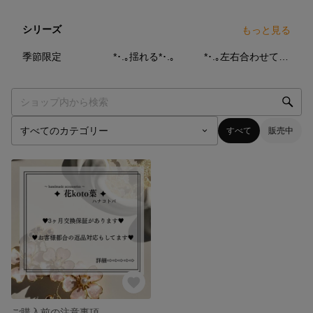
シリーズ
もっと見る
0
点
0
点
0
点
季節限定
*･.｡揺れる*･.｡
*･.｡左右合わせて一輪の花*･.｡
すべて
販売中
ご購入前の注意事項