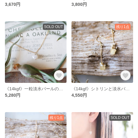
3,670円
3,800円
SOLD OUT
残り1点
《14kgf》一粒淡水パールのネックレス
《14kgf》シトリンと淡水パールのピアス
5,280円
4,550円
残り1点
SOLD OUT