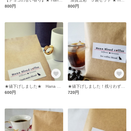
800円
800円
★値下げしました★ Hana Blend Coffee グァテマラブレンド 中細挽粉100g入袋
★値下げしました！残りわずか★ Hana Blend Coffee アイス珈琲マンデリンブレンド 細挽粉100g入袋
600円
720円