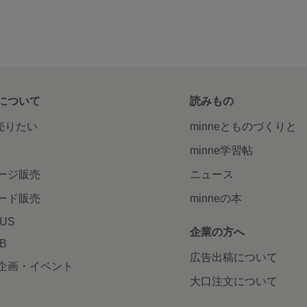
について
読みもの
で売りたい
minneとものづくりと
minne学習帖
ージ販売
ニュース
ード販売
minneの本
LUS
企業の方へ
AB
広告出稿について
企画・イベント
大口注文について