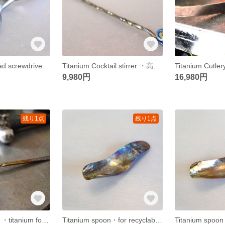
Titanium flat head screwdriver・=チタン製コインドライバー・R・８２mm=
Titanium Cocktail stirrer ・高級チタンマドラー・サービス価格・２２７mm・チタンステアー
9,980円
16,980円
残り1点
残り1点
Titanium cutlery ・titanium fork ・高級チタンフォーク・１９０ミリ
Titanium spoon・for recyclable bottles・チタンスプーンfor ボトル・受注生産