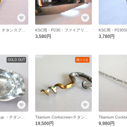
titanium spoon・チタンスプーン・185mm・鍛造
KSC用・P230・ファイアリングピンギミック・受注生産品
3,580円
3,780円
SOLD OUT
残り1点
Titanium sake cup ・チタン製お猪口・ぐい飲み・盃・容量１５cc
Titanium Corkscrew=チタン製コルクスクリュー・B７４mm=コルク抜き
19,500円
9,980円