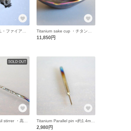
KSC用・P230SL・ファイアリングピンギミック・受注生産品
Titanium sake cup ・チタン製お猪口・ぐい飲み・盃・容量30cc
11,850円
SOLD OUT
Titanium Cocktail stirrer ・高級チタンマドラー・サービス価格・２２７mm・チタンステアー・B
Titanium Parallel pin =約1.4mm・チタン製ピンポンチ=受注生産・チタン製工具
2,980円