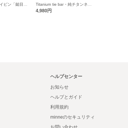
純チタンネクタイピン「鎚目できらきら惑わせる・ブルーとゴールドで」鍛造・受注生産
Titanium tie bar・純チタンネクタイピン=青に金=5０mm・A・受注生産
4,980円
ヘルプセンター
お知らせ
ヘルプとガイド
利用規約
minneのセキュリティ
お問い合わせ