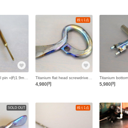
残り1点
Titanium Parallel pin =約1.9mm・チタン製ピンポンチ=受注生産・チタン製工具
Titanium flat head screwdriver・試作品のためサービス価格=チタン製コインドライバー=
4,980円
5,980円
SOLD OUT
残り1点