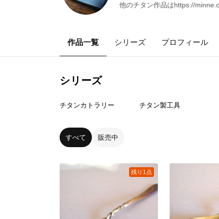
他のチタン作品はhttps://minne
作品一覧
シリーズ
プロフィール
シリーズ
15
点
7
点
チタンカトラリー
チタン製工具
すべて
販売中
残り1点