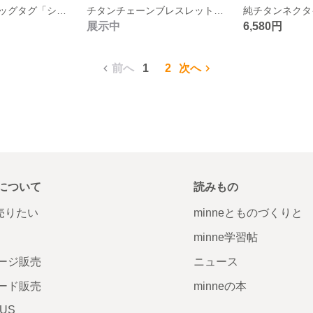
チタンの立体ドッグタグ「シャンパンゴールドの溶けた矢じりのネームタグ」
チタンチェーンブレスレット・受注生産
展示中
6,580円
前へ
1
2
次へ
について
読みもの
で売りたい
minneとものづくりと
minne学習帖
ージ販売
ニュース
ード販売
minneの本
LUS