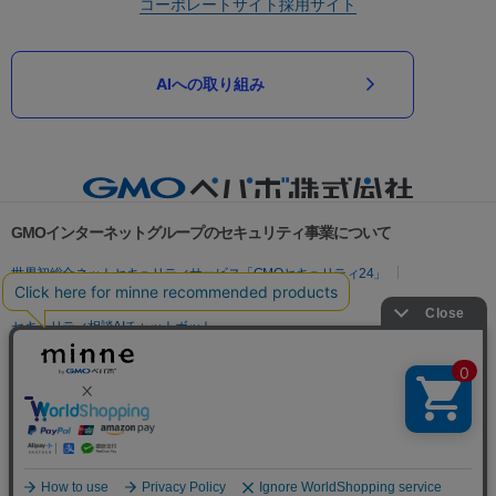
コーポレートサイト
採用サイト
AIへの取り組み
GMOインターネットグループのセキュリティ事業について
世界初総合ネットセキュリティサービス「GMOセキュリティ24」
パスワード漏洩診断
Webサイトリスク診断
セキュリティ相談AIチャットボット
実在証明・盗聴対策
サイバー攻撃対策（GMOサイバーセキュリティ byイエラエ）
サイバー攻撃対策（GMO Flatt Security）
なりすまし対策
セキュリティ事業の軌跡