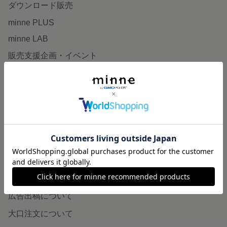
ダウンロード販売
minne PLUS
minne LAB
販売支援企画・イベント
読みもの
minneとものづくりと
minne学習帖
ニュース
minneの本
企業の方へ
広告出稿について
大口注文について