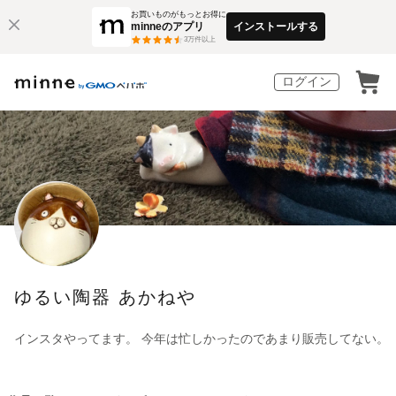
お買いものがもっとお得に
minneのアプリ
インストールする
3
万件以上
ログイン
ゆるい陶器 あかねや
インスタやってます。 今年は忙しかったのであまり販売してない。