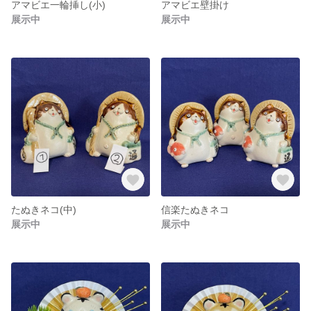
アマビエ一輪挿し(小)
アマビエ壁掛け
展示中
展示中
たぬきネコ(中)
信楽たぬきネコ
展示中
展示中