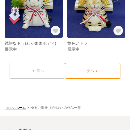
鏡餅なトラ(わがままボディ)
黄色いトラ
展示中
展示中
前へ
次へ
minne ホーム
ゆるい陶器 あかねや の作品一覧