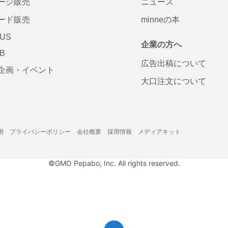
ージ販売
ニュース
ード販売
minneの本
LUS
企業の方へ
AB
広告出稿について
企画・イベント
大口注文について
用
プライバシーポリシー
会社概要
採用情報
メディアキット
©GMO Pepabo, Inc. All rights reserved.