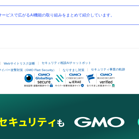
ービスで広がるAI機能の取り組みをまとめて紹介しています。
セキュリティ相談AIチャットボット
Webサイトリスク診断
セキュリティ事業の軌跡
サイバー攻撃対策（GMO Flatt Security）
なりすまし対策