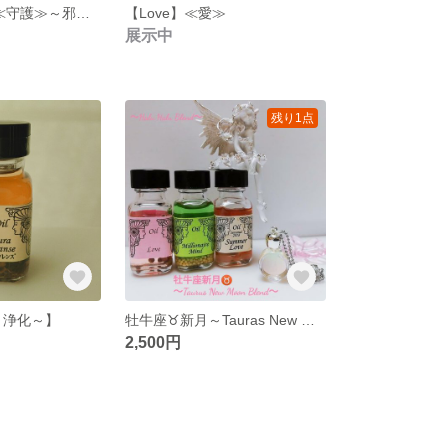
【Protection】≪守護≫～邪悪なものから身を守る～
【Love】≪愛≫
展示中
残り1点
ns～浄化～】
牡牛座♉新月～Tauras New Moon Blend～
2,500円