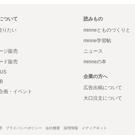
について
読みもの
で売りたい
minneとものづくりと
minne学習帖
ージ販売
ニュース
ード販売
minneの本
LUS
企業の方へ
AB
広告出稿について
企画・イベント
大口注文について
用
プライバシーポリシー
会社概要
採用情報
メディアキット