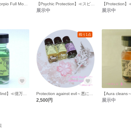
蠍座♏満月～Scorpio Full Moon Blend～
【Psychic Protection】≪スピリチュアルバリア≫
展示中
展示中
残り1点
【Millionaire Mind】≪億万長者マインド≫
Protection against evil～悪に対する防御～
【Aura clea
2,500円
展示中
覧