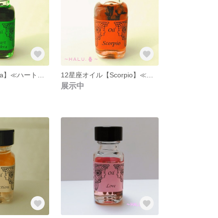
【Heart Chakura】≪ハートチャクラ≫
12星座オイル【Scorpio】≪蠍座≫
展示中