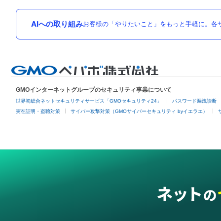
AIへの取り組み
お客様の「やりたいこと」をもっと手軽に。各サ
GMOインターネットグループのセキュリティ事業について
世界初総合ネットセキュリティサービス「GMOセキュリティ24」
パスワード漏洩診断
実在証明・盗聴対策
サイバー攻撃対策（GMOサイバーセキュリティ byイエラエ）